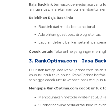
Raja Backlink
termasuk penyedia jasa yang fok
jaringan luas, mereka mampu membantu menin
Kelebihan Raja Backlink:
Backlink dari media berita nasional.
Ada pilihan guest post di blog otoritas.
Laporan detail diberikan setelah pengerja
Cocok untuk:
Toko online yang ingin meningkat
3. RankOptima.com – Jasa Back
Di urutan ketiga, ada RankOptima.com, salah 
khusus untuk toko online. RankOptima berfokus
sehingga cocok untuk website baru maupun tok
Mengapa RankOptima.com cocok untuk to
Menggunakan metode white-hat SEO (ama
Sumber backlink berkualitas: blog relev