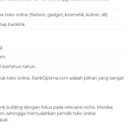
 toko online (fashion, gadget, kosmetik, kuliner, dll).
iap backlink.
g.
um.
 bertahun-tahun.
tuk toko online, RankOptima.com adalah pilihan yang sangat
nk building dengan fokus pada relevansi niche. Mereka
ori, sehingga memudahkan pemilik toko online
ual.