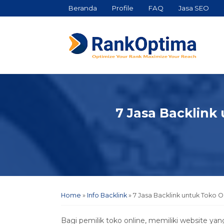
Beranda
Profile
FAQ
Jasa SEO
7 Jasa Backlin
Home
»
Info Backlink
»
7 Jasa Backlink untuk Tok
Bagi pemilik toko online, memiliki website ya