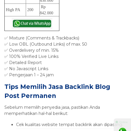
458.000
Rp
High PA
200
842.000
✅ Mixture (Comments & Trackbacks)
✅ Low OBL (Outbound Links) of max. 50
✅ Overdelivery of min. 15%
✅ 100% Verified Live Links
✅ Detailed Report
✅ No Javascript Links
✅ Pengerjaan 1 – 24 jam
Tips Memilih Jasa Backlink Blog
Post Permanen
Sebelum memilih penyedia jasa, pastikan Anda
memperhatikan hal-hal berikut:
⚫ Online
Cek kualitas website tempat backlink akan dipasang.