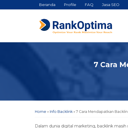
Beranda
Profile
FAQ
Jasa SEO
7 Cara M
Home
»
Info Backlink
»
7 Cara Mendapatkan Backli
Dalam dunia digital marketing, backlink masi