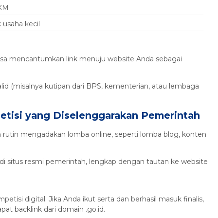
MKM
 usaha kecil
h bisa mencantumkan link menuju website Anda sebagai
id (misalnya kutipan dari BPS, kementerian, atau lembaga
etisi yang Diselenggarakan Pemerintah
utin mengadakan lomba online, seperti lomba blog, konten
 situs resmi pemerintah, lengkap dengan tautan ke website
si digital. Jika Anda ikut serta dan berhasil masuk finalis,
t backlink dari domain .go.id.