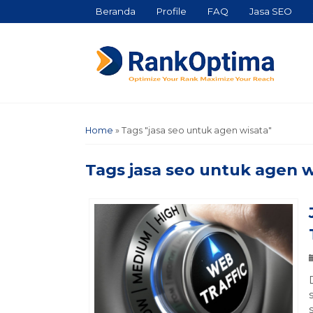
Beranda
Profile
FAQ
Jasa SEO
Home
»
Tags "jasa seo untuk agen wisata"
Tags
jasa seo untuk agen w